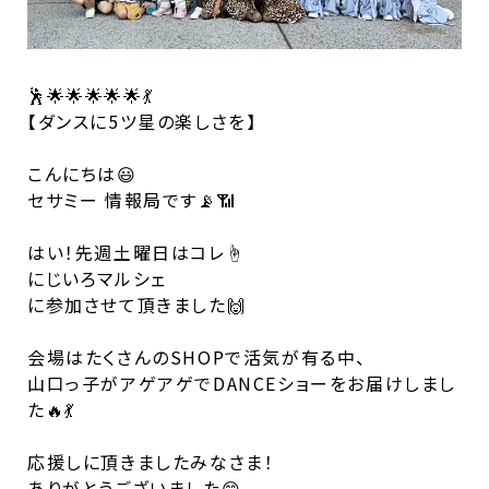
🕺🌟🌟🌟🌟🌟💃
【ダンスに5ツ星の楽しさを】
こんにちは😃
セサミー 情報局です📡📶
はい！先週土曜日はコレ☝️
にじいろマルシェ
に参加させて頂きました🙌
会場はたくさんのSHOPで活気が有る中、
山口っ子がアゲアゲでDANCEショーをお届けしまし
た🔥💃
応援しに頂きましたみなさま！
ありがとうございました😄