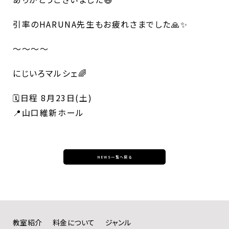
引率のHARUNA先生もお疲れさまでした🙏✨
〜〜〜〜
にじいろマルシェ🌈
🗓️日程 8月23日(土)
📍山口維新ホール
NEWS一覧へ戻る
教室紹介
料金について
ジャンル