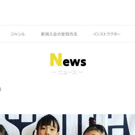
ジャンル
新規入会の登録方法
インストラクター
N
ews
ー ニュース ー
①