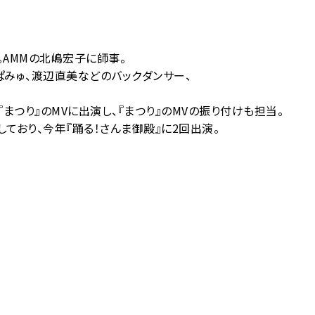
。AMMの北嶋宏子に師事。
ぱみゅ、渡辺直美などのバックダンサー、
『まつり』のMVに出演し、『まつり』のMVの振り付けも担当。
ており、今年『踊る！さんま御殿』に2回出演。