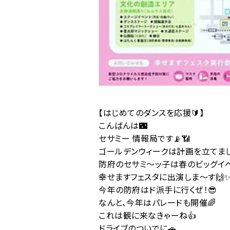
【はじめてのダンスを応援🔰】
こんばんは🌃
セサミー 情報局です📡📶
ゴールデンウィークは計画を立てま
防府のセサミ〜ッ子は春のビッグイベ
幸せますフェスタに出演しま〜す🙌✨
今年の防府はド派手に行くぜ！😎
なんと、今年はパレードも開催🌈
これは観に来なきゃーね👍
ドライブのついでに🚗