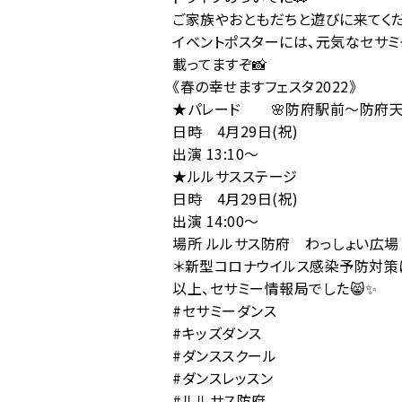
ご家族やおともだちと遊びに来てくださいね
イベントポスターには、元気なセサ
載ってますぞ📸
《春の幸せますフェスタ2022》
★パレード 🌸防府駅前〜防府天
日時 4月29日(祝)
出演 13:10〜
★ルルサスステージ
日時 4月29日(祝)
出演 14:00〜
場所 ルルサス防府 わっしょい広場
＊新型コロナウイルス感染予防対策にご
以上、セサミー情報局でした😸✨
#セサミーダンス
#キッズダンス
#ダンススクール
#ダンスレッスン
#ルルサス防府