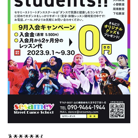
🕺🌟🌟🌟🌟🌟💃