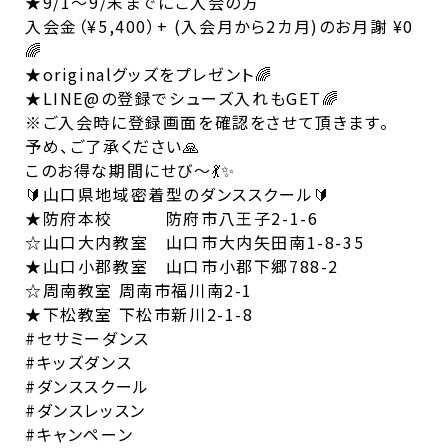
★9/1〜9/末までにご入会の方
入会金（¥5,400）+ (入会月から2カ月)のお月謝 ¥0
🌈
★originalグッズをプレゼント🌈
★LINE@の登録でシューズ入れもGET🌈
※ご入会時に登録画面を確認をさせて頂きます。
予め、ご了承ください🙏
このお得な期間にせび〜💃✨
🔰山口県地域密着型のダンススクール🔰
★防府本校 防府市八王子2-1-6
☆山口大内教室 山口市大内矢田南1-8-35
★山口小郡教室 山口市小郡下郷788-2
☆周南教室 周南市福川南2-1
★下松教室 下松市新川2-1-8
#セサミーダンス
#キッズダンス
#ダンススクール
#ダンスレッスン
#キャンペーン