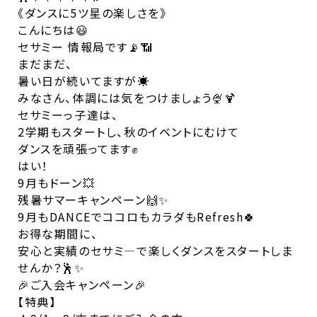
《ダンスに5ツ星の楽しさを》
こんにちは😃
セサミー 情報局です📡📶
まだまだ、
暑い日が続いてますが☀️
みなさん、体調には気をつけましょう🍨🍹
セサミーっ子達は、
2学期もスタートし、秋のイベントにむけて
ダンスを頑張ってます✊
はい！
9月もドーン💥
残暑サマーキャンペーン🙌✨
9月もDANCEでココロもカラダもRefresh🍀
お得な期間に、
安心と実績のセサミ―で楽しくダンスをスタートしま
せんか？🕺✨
🎉ご入会キャンペーン🎉
【特典】