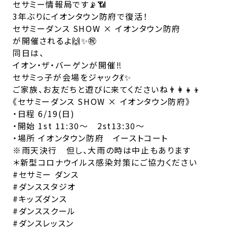
セサミー情報局です📡📶
3年ぶりにイオンタウン防府で復活！
セサミーダンス SHOW × イオンタウン防府
が開催されるよ🙌✨㊗️
同日は、
イオン・ザ・バーゲンが開催‼️
セサミっ子が会場をジャック💃✨
ご家族、お友だちと遊びに来てくださいね👨‍👩‍👧‍👦
《セサミーダンス SHOW × イオンタウン防府》
・日程 6/19(日)
・開始 1st 11:30〜 2st13:30〜
・場所 イオンタウン防府 イーストコート
※雨天決行 但し、大雨の時は中止もあります
＊新型コロナウイルス感染対策にご協力ください
#セサミー
ダンス
#ダンススタジオ
#キッズダンス
#ダンススクール
#ダンスレッスン