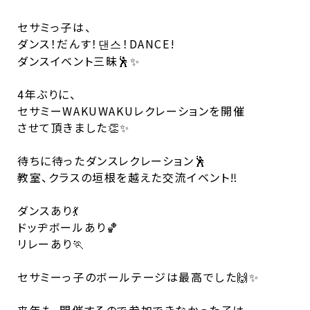
セサミっ子は、
ダンス！だんす！댄스！DANCE!
ダンスイベント三昧🕺✨
4年ぶりに、
セサミーWAKUWAKUレクレーションを開催
させて頂きました👏✨
待ちに待ったダンスレクレーション🕺
教室、クラスの垣根を越えた交流イベント‼️
ダンスあり💃
ドッヂボールあり🏀
リレーあり🏃
セサミーっ子のボールテージは最高でした🙌✨
来年も、開催するので参加できなかった子は