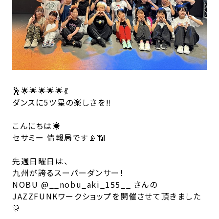
🕺🌟🌟🌟🌟🌟💃
ダンスに5ツ星の楽しさを‼︎
こんにちは☀️
セサミー 情報局です📡📶
先週日曜日は、
九州が誇るスーパーダンサー！
NOBU @__nobu_aki_155__ さんの
JAZZFUNKワークショップを開催させて頂きました
🎊